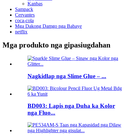
Kanbas
Sampack
Cervantes
coca-cola
Mga Dakong Damgo nga Babaye
netflix
Mga produkto nga gipasiugdahan
Nagkidlap nga Slime Glue – ...
BD003: Lapis nga Duha ka Kolor
nga Fluo...