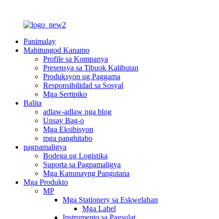
Panimalay
Mahitungod Kanamo
Profile sa Kompanya
Presensya sa Tibuok Kalibutan
Produksyon ug Paggama
Responsibilidad sa Sosyal
Mga Sertipiko
Balita
adlaw-adlaw nga blog
Unsay Bag-o
Mga Eksibisyon
mga panghitabo
pagpamaligya
Bodega ug Logistika
Suporta sa Pagpamaligya
Mga Kanunayng Pangutana
Mga Produkto
MP
Mga Stationery sa Eskwelahan
Mga Label
Instrumento sa Pagsulat