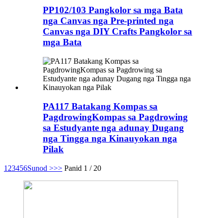
PP102/103 Pangkolor sa mga Bata
nga Canvas nga Pre-printed nga
Canvas nga DIY Crafts Pangkolor sa
mga Bata
PA117 Batakang Kompas sa
PagdrowingKompas sa Pagdrowing
sa Estudyante nga adunay Dugang
nga Tingga nga Kinauyokan nga
Pilak
1
2
3
4
5
6
Sunod >
>>
Panid 1 / 20