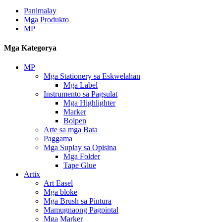
Panimalay
Mga Produkto
MP
Mga Kategorya
MP
Mga Stationery sa Eskwelahan
Mga Label
Instrumento sa Pagsulat
Mga Highlighter
Marker
Bolpen
Arte sa mga Bata
Paggama
Mga Suplay sa Opisina
Mga Folder
Tape Glue
Artix
Art Easel
Mga bloke
Mga Brush sa Pintura
Mamugnaong Pagpintal
Mga Marker