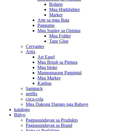
Bolpen
Mga Highlighter
Marker
Arte sa mga Bata
Paggama
Mga Suplay sa Opisina
Mga Folder
Tape Glue
Cervantes
Artix
Art Easel
Mga Brush sa Pintura
Mga bloke
Mamugnaong Pagpintal
Mga Marker
Kanbas
Sampack
netflix
coca-cola
Mga Dakong Damgo nga Babaye
katalogo
Bidyo
Pagpasundayag sa Produkto
Pagpasundayag sa Brand
Sona sa Paglalang