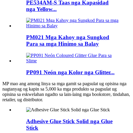
PE534AM-S Taas nga Kapasidad
nga Yellow...
PM021 Mga Kahoy nga Sungkod
Para sa mga Hinimo sa Balay
PP091 Neón nga Kolor nga Glitter...
MP
mao ang among linya sa mga gamit sa pagsulat ug opisina nga
nagtanyag og kapin sa 5,000 ka mga produkto sa pagsulat ug
opisina sa eskwelahan ngadto sa lain-laing mga bookstore, tindahan,
retailer, ug distributor.
Adhesive Glue Stick Solid nga Glue
Stick