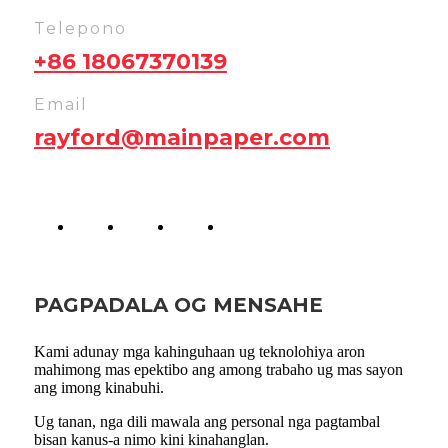
Telepono
+86 18067370139
Email
rayford@mainpaper.com
PAGPADALA OG MENSAHE
Kami adunay mga kahinguhaan ug teknolohiya aron
mahimong mas epektibo ang among trabaho ug mas sayon ​​
ang imong kinabuhi.
Ug tanan, nga dili mawala ang personal nga pagtambal
bisan kanus-a nimo kini kinahanglan.