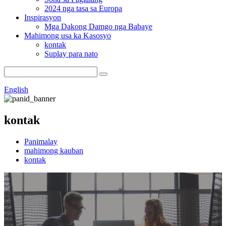
2024 nga tasa sa Europa
Inspirasyon
Mga Dakong Damgo nga Babaye
Mahimong usa ka Kasosyo
kontak
Suplay para nato
English
kontak
Panimalay
mahimong kauban
kontak