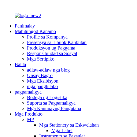
Panimalay
Mahitungod Kanamo
Profile sa Kompanya
Presensya sa Tibuok Kalibutan
Produksyon ug Paggama
Responsibilidad sa Sosyal
Mga Sertipiko
Balita
adlaw-adlaw nga blog
Unsay Bag-o
Mga Eksibisyon
mga panghitabo
pagpamaligya
Bodega ug Logistika
Suporta sa Pagpamaligya
Mga Kanunayng Pangutana
Mga Produkto
MP
Mga Stationery sa Eskwelahan
Mga Label
Instrumento sa Pagsulat