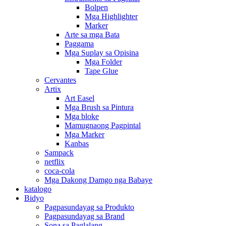
Bolpen
Mga Highlighter
Marker
Arte sa mga Bata
Paggama
Mga Suplay sa Opisina
Mga Folder
Tape Glue
Cervantes
Artix
Art Easel
Mga Brush sa Pintura
Mga bloke
Mamugnaong Pagpintal
Mga Marker
Kanbas
Sampack
netflix
coca-cola
Mga Dakong Damgo nga Babaye
katalogo
Bidyo
Pagpasundayag sa Produkto
Pagpasundayag sa Brand
Sona sa Paglalang