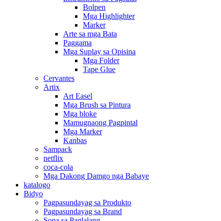
Bolpen
Mga Highlighter
Marker
Arte sa mga Bata
Paggama
Mga Suplay sa Opisina
Mga Folder
Tape Glue
Cervantes
Artix
Art Easel
Mga Brush sa Pintura
Mga bloke
Mamugnaong Pagpintal
Mga Marker
Kanbas
Sampack
netflix
coca-cola
Mga Dakong Damgo nga Babaye
katalogo
Bidyo
Pagpasundayag sa Produkto
Pagpasundayag sa Brand
Sona sa Paglalang