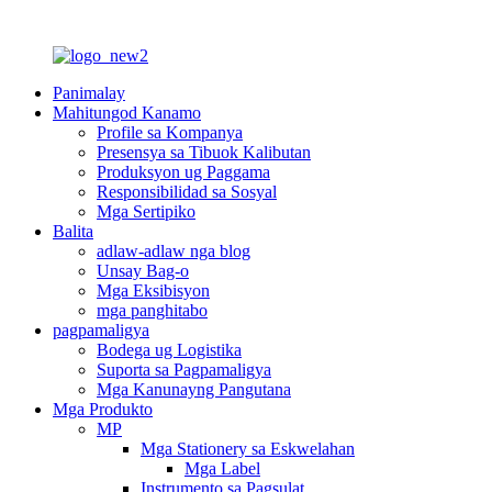
Panimalay
Mahitungod Kanamo
Profile sa Kompanya
Presensya sa Tibuok Kalibutan
Produksyon ug Paggama
Responsibilidad sa Sosyal
Mga Sertipiko
Balita
adlaw-adlaw nga blog
Unsay Bag-o
Mga Eksibisyon
mga panghitabo
pagpamaligya
Bodega ug Logistika
Suporta sa Pagpamaligya
Mga Kanunayng Pangutana
Mga Produkto
MP
Mga Stationery sa Eskwelahan
Mga Label
Instrumento sa Pagsulat