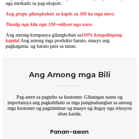
nga merkado sa pag-eksport.
Ang grupo gilangkoban sa kapin sa 300 ka mga tawo.
Tinuiig nga kita nga 100
+
milyon nga euro.
Ang among kompanya gilangkoban sa
100% kaugalingong
kapital
.
Ang among mga produkto barato, maayo ang
pagkagama, ug barato para sa tanan.
Ang Among mga Bili
Pag-amot sa pagtubo sa kustomer. Gihatagan namo og
importansya ang pagkahibalo sa mga panginahanglan sa among
mga kustomer ug pagmintinar og maayo ug dugay nga relasyon
uban kanila.
Panan-awon