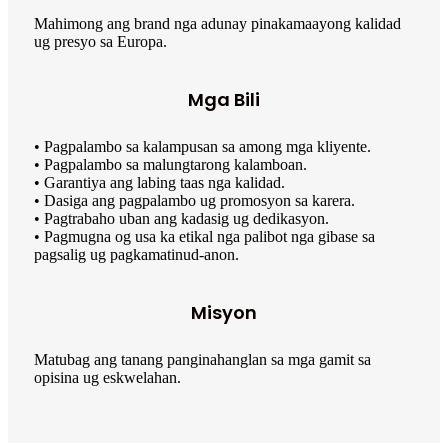
Mahimong ang brand nga adunay pinakamaayong kalidad
ug presyo sa Europa.
Mga Bili
• Pagpalambo sa kalampusan sa among mga kliyente.
• Pagpalambo sa malungtarong kalamboan.
• Garantiya ang labing taas nga kalidad.
• Dasiga ang pagpalambo ug promosyon sa karera.
• Pagtrabaho uban ang kadasig ug dedikasyon.
• Pagmugna og usa ka etikal nga palibot nga gibase sa
pagsalig ug pagkamatinud-anon.
Misyon
Matubag ang tanang panginahanglan sa mga gamit sa
opisina ug eskwelahan.